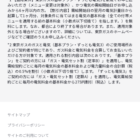
みいただき（メニュー変更は対象外）、かつ電気の需給開始日がお申し込
みから6ヶ月以内の方。【割引内容】需給開始日の翌月の電気計量日から
起算して1ヶ月分、対象条件に当てはまる電気の基本料金（全ての付帯メ
ニューを適用する前の基本料金（小数点以下切捨て）を指します。）を無
料にします。なお、都合により終了する場合があります。また、適用対象
外となる場合がございますので、詳細については、東京ガスのホームペー
ジなどでご確認のうえお申し込みください。
*2 東京ガスのガスと電気（基本プラン・ずっとも電気3）のご使用場所お
よびご契約者が同じであり、ガス料金と電気料金を合算してお支払いいた
だける方が対象です。適用される割引内容は次のとおりです。「基本プラ
ン」をご契約の方には「ガス・電気セット割（定率B）」を適用し、電気
需給契約ごとに毎月の電気料金の基本料金および電力量料金の合計額（税
込）の0.5%を割引（小数点以下切り捨て）します。「ずっとも電気3」を
ご契約の方には「ガス・電気セット割（定額A）」を適用し、電気需給契
約ごとに毎月の電気料金の基本料金から275円割引（税込）します。
サイトマップ
プライバシーポリシー
サイトのご利用について